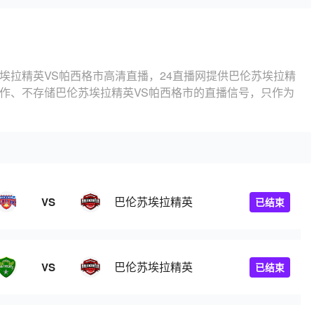
埃拉精英VS帕西格市高清直播，24直播网提供巴伦苏埃拉精
制作、不存储巴伦苏埃拉精英VS帕西格市的直播信号，只作为
巴伦苏埃拉精英
VS
已结束
巴伦苏埃拉精英
VS
已结束