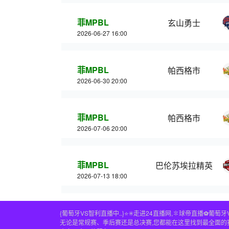
菲MPBL
玄山勇士
2026-06-27 16:00
菲MPBL
帕西格市
2026-06-30 20:00
菲MPBL
帕西格市
2026-07-06 20:00
菲MPBL
巴伦苏埃拉精英
2026-07-13 18:00
{葡萄牙VS智利直播中..}⭐️✳️走进24直播网,✽球帝直播
无论是常规赛、季后赛还是总决赛,您都能在这里找到最全面的赛事