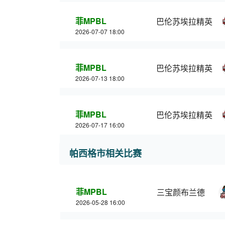
菲MPBL
巴伦苏埃拉精英
2026-07-07 18:00
菲MPBL
巴伦苏埃拉精英
2026-07-13 18:00
菲MPBL
巴伦苏埃拉精英
2026-07-17 16:00
帕西格市相关比赛
菲MPBL
三宝颜布兰德
2026-05-28 16:00