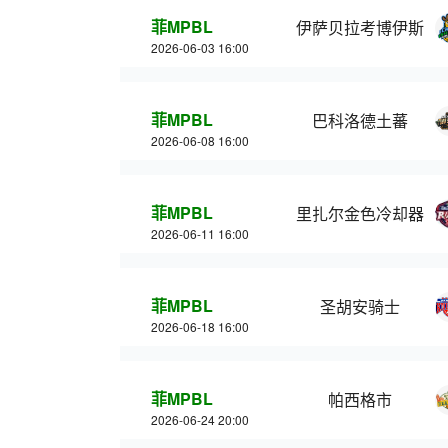
菲MPBL
伊萨贝拉考博伊斯
2026-06-03 16:00
菲MPBL
巴科洛德土蕃
2026-06-08 16:00
菲MPBL
里扎尔金色冷却器
2026-06-11 16:00
菲MPBL
圣胡安骑士
2026-06-18 16:00
菲MPBL
帕西格市
2026-06-24 20:00