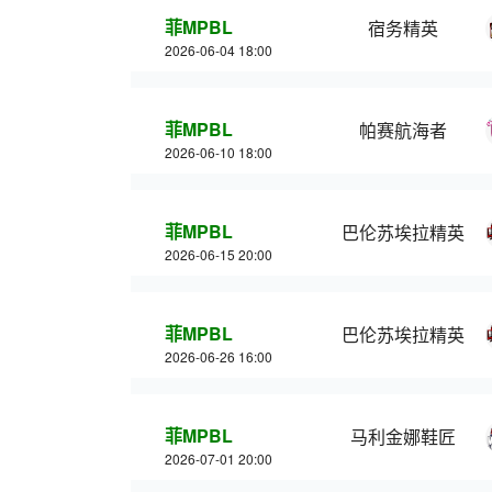
菲MPBL
宿务精英
2026-06-04 18:00
菲MPBL
帕赛航海者
2026-06-10 18:00
菲MPBL
巴伦苏埃拉精英
2026-06-15 20:00
菲MPBL
巴伦苏埃拉精英
2026-06-26 16:00
菲MPBL
马利金娜鞋匠
2026-07-01 20:00