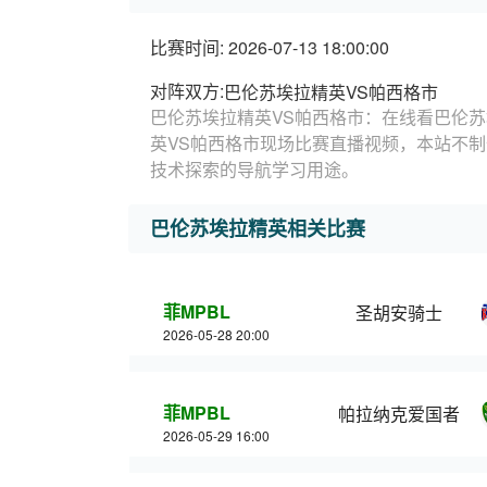
比赛时间: 2026-07-13 18:00:00
对阵双方:
巴伦苏埃拉精英VS帕西格市
巴伦苏埃拉精英VS帕西格市：在线看巴伦苏
英VS帕西格市现场比赛直播视频，本站不
技术探索的导航学习用途。
巴伦苏埃拉精英相关比赛
菲MPBL
圣胡安骑士
2026-05-28 20:00
菲MPBL
帕拉纳克爱国者
2026-05-29 16:00