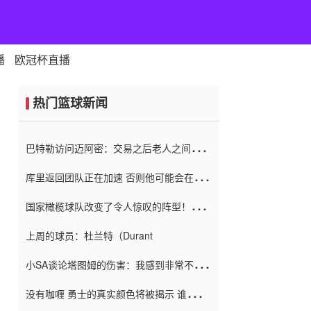
播
欧冠杯直播
热门篮球新闻
巴特勒访问迈阿密：交易之后老人之间的第
一场比赛 要解决热情的怨恨
库里返回团队正在加速 否则他可能会在下
一天回到场地！巴特勒迈阿密的纸牌游戏引
国家橄榄球队改变了令人惊叹的阵型！伊万
起了人们的关注
（Ivan
上周的球员：杜兰特（Durant
小SA谈论塔图姆的伤害：我感到非常不舒
服 不想看到这些我向他道歉
没有咖喱 勇士的真实颜色将被揭示 谁注意
到威金斯 他讨厌他的老老板