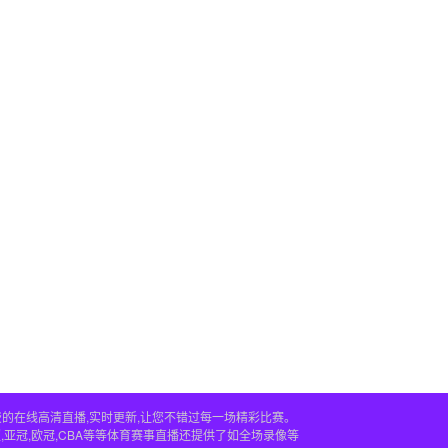
供免费的在线高清直播,实时更新,让您不错过每一场精彩比赛。
,亚冠,欧冠,CBA等等体育赛事直播还提供了如全场录像等