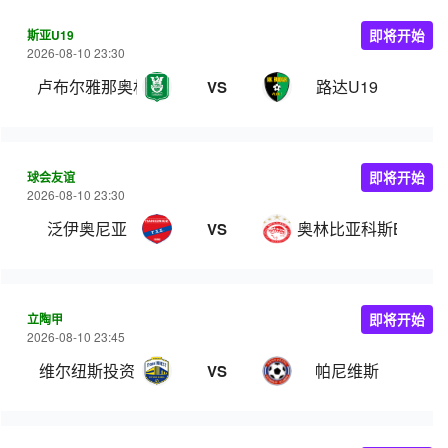
斯亚U19
即将开始
2026-08-10 23:30
卢布尔雅那奥林匹亚U19
路达U19
VS
球会友谊
即将开始
2026-08-10 23:30
泛伊奥尼亚
奥林比亚科斯B队
VS
立陶甲
即将开始
2026-08-10 23:45
维尔纽斯投资
帕尼维斯
VS