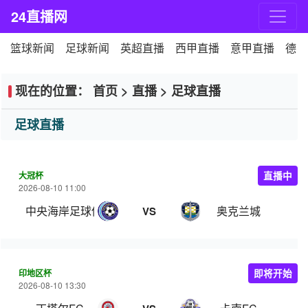
24直播网
篮球新闻
足球新闻
英超直播
西甲直播
意甲直播
德甲
现在的位置：
首页
>
直播
>
足球直播
足球直播
大冠杯
直播中
2026-08-10 11:00
中央海岸足球俱乐部
奥克兰城
VS
印地区杯
即将开始
2026-08-10 13:30