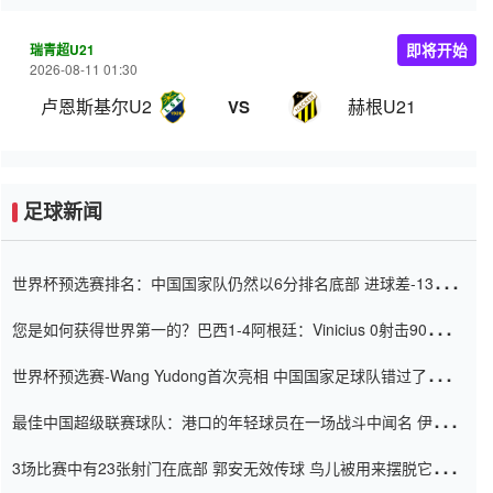
瑞青超U21
即将开始
2026-08-11 01:30
卢恩斯基尔U21
赫根U21
VS
足球新闻
世界杯预选赛排名：中国国家队仍然以6分排名底部 进球差-13令人
震惊
您是如何获得世界第一的？巴西1-4阿根廷：Vinicius 0射击90分钟
内
世界杯预选赛-Wang Yudong首次亮相 中国国家足球队错过了世界
杯0-2
最佳中国超级联赛球队：港口的年轻球员在一场战斗中闻名 伊万放
弃了泰桑（Taishan）
3场比赛中有23张射门在底部 郭安无效传球 鸟儿被用来摆脱它
Setien痴迷于三名后卫