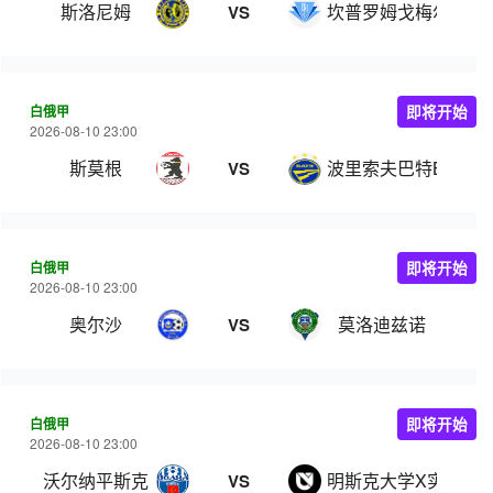
斯洛尼姆
坎普罗姆戈梅尔
VS
白俄甲
即将开始
2026-08-10 23:00
斯莫根
波里索夫巴特B队
VS
白俄甲
即将开始
2026-08-10 23:00
奥尔沙
莫洛迪兹诺
VS
白俄甲
即将开始
2026-08-10 23:00
沃尔纳平斯克
明斯克大学X实验室
VS