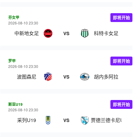
芬女甲
即将开始
2026-08-10 23:30
中新地女足
科特卡女足
VS
罗甲
即将开始
2026-08-10 23:30
波图森尼
胡内多阿拉
VS
斯亚U19
即将开始
2026-08-10 23:30
采列U19
贾德兰德卡尼U19
VS