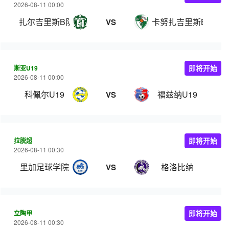
2026-08-11 00:00
扎尔吉里斯B队
卡努扎吉里斯B队
VS
斯亚U19
即将开始
2026-08-11 00:00
科佩尔U19
福兹纳U19
VS
拉脱超
即将开始
2026-08-11 00:30
里加足球学院
格洛比纳
VS
立陶甲
即将开始
2026-08-11 00:30