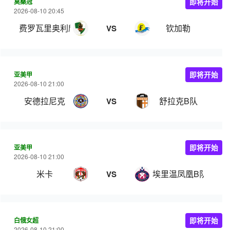
莫桑冠
即将开始
2026-08-10 20:45
费罗瓦里奥利欣加
钦加勒
VS
亚美甲
即将开始
2026-08-10 21:00
安德拉尼克
舒拉克B队
VS
亚美甲
即将开始
2026-08-10 21:00
米卡
埃里温凤凰B队
VS
白俄女超
即将开始
2026-08-10 21:00