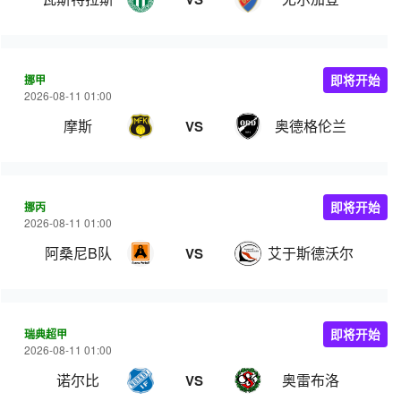
挪甲
即将开始
2026-08-11 01:00
摩斯
奥德格伦兰
VS
挪丙
即将开始
2026-08-11 01:00
阿桑尼B队
艾于斯德沃尔
VS
瑞典超甲
即将开始
2026-08-11 01:00
诺尔比
奥雷布洛
VS