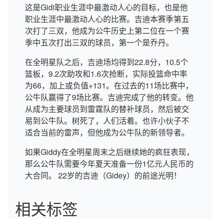
这是Gidi职业生涯中最激动人心的目标，也是他
职业生涯中最激动人心的比赛。吉迪本赛季第五
次打了三双，他成为公牛历史上第二位在一个赛
季中五次打出三双的球员，第一个是乔丹。
在全明星队之后，吉迪场均得到22.8分，10.5个
篮板，9.2次助攻和1.6次抢断，实际投篮命中率
为66，加上或负值+131。在过去的11场比赛中，
公牛队赢得了9场比赛。吉迪完成了他的转变。他
从成为主要球员到雷霆队的替补球员，然后被交
易到公牛队。树死了，人们活着。也许小伙子不
适合当前的雷声，但他成为公牛队的新领导者。
如果Giddy在全明星周末之后继续她的疯狂表现，
那么公牛队需要今年夏天准备一份1亿元人民币的
大合同。 22岁的吉迪（Gidey）的前途光明！
相关标签