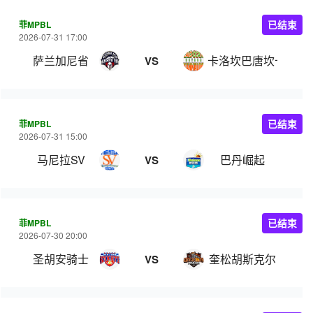
菲MPBL
已结束
2026-07-31 17:00
萨兰加尼省
卡洛坎巴唐坎卡洛
VS
菲MPBL
已结束
2026-07-31 15:00
马尼拉SV
巴丹崛起
VS
菲MPBL
已结束
2026-07-30 20:00
圣胡安骑士
奎松胡斯克尔
VS