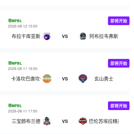
菲MPBL
即将开始
2026-08-12 15:00
布拉干库亚斯
阿布拉韦弗斯
VS
菲MPBL
即将开始
2026-08-11 19:00
卡洛坎巴唐坎卡洛
玄山勇士
VS
菲MPBL
即将开始
2026-08-11 17:00
三宝颜布兰德
巴伦苏埃拉精英
VS