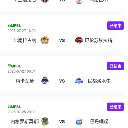
菲MPBL
已结束
2026-07-27 16:00
比南拉古纳
巴伦苏埃拉精英
VS
菲MPBL
已结束
2026-07-27 06:01
梅卡瓦延
民都洛水牛
VS
菲MPBL
已结束
2026-07-25 20:00
内格罗斯莫斯科瓦多斯
巴丹崛起
VS