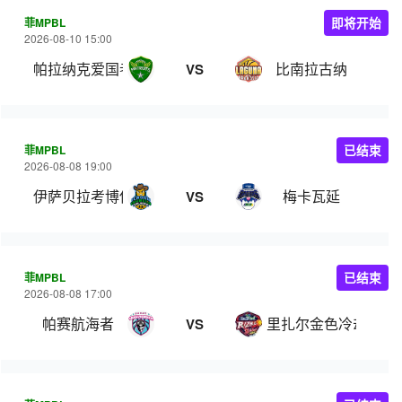
菲MPBL
即将开始
2026-08-10 15:00
帕拉纳克爱国者
比南拉古纳
VS
菲MPBL
已结束
2026-08-08 19:00
伊萨贝拉考博伊斯
梅卡瓦延
VS
菲MPBL
已结束
2026-08-08 17:00
帕赛航海者
里扎尔金色冷却器
VS