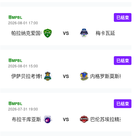
菲MPBL
已结束
2026-08-01 17:00
帕拉纳克爱国者
梅卡瓦延
VS
菲MPBL
已结束
2026-08-01 15:00
伊萨贝拉考博伊斯
内格罗斯莫斯科瓦多
VS
菲MPBL
已结束
2026-07-31 19:00
布拉干库亚斯
巴伦苏埃拉精英
VS