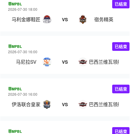
菲MPBL
已结束
2026-07-30 18:00
马利金娜鞋匠
宿务精英
VS
菲MPBL
已结束
2026-07-30 16:00
马尼拉SV
巴西兰维瓦领航
VS
菲MPBL
已结束
2026-07-30 16:00
伊洛联合皇家
巴西兰维瓦领航
VS
菲MPBL
已结束