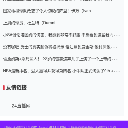
阿密的纸牌游戏引起了人们的关注
国家橄榄球队改变了令人惊叹的阵型！伊万（Ivan
上周的球员：杜兰特（Durant
小SA谈论塔图姆的伤害：我感到非常不舒服 不想看到这些我向他
道歉
没有咖喱 勇士的真实颜色将被揭示 谁注意到威金斯 他讨厌他的老
老板
偷詹姆斯+杀死湖人！ 22岁的雷霆遗弃儿子上演了一个上帝的剧
本：疯狂的反击争夺1亿元人民币的合同
NBA最新排名：湖人赢得并获得第四名 小牛队正式淘汰了9th + 76
人
友情链接
24直播网
{葡萄牙VS智利直播中..}⭐️✳️走进24直播网,✽球帝直播⚽️葡萄牙VS智利直播