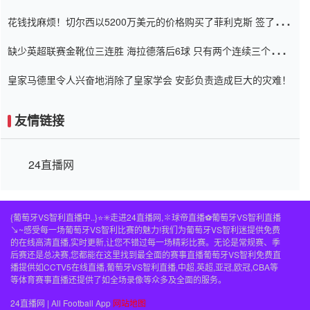
Setien痴迷于三名后卫
花钱找麻烦！切尔西以5200万美元的价格购买了菲利克斯 签了7年
并在半年内租了夏窗口
缺少英超联赛金靴位三连胜 海拉德落后6球 只有两个连续三个连续
三靴
皇家马德里令人兴奋地消除了皇家学会 安彭负责造成巨大的灾难！
友情链接
24直播网
{葡萄牙VS智利直播中..}⭐️✳️走进24直播网,✽球帝直播⚽️葡萄牙VS智利直播
↘~感受每一场葡萄牙VS智利比赛的魅力!我们为葡萄牙VS智利迷提供免费
的在线高清直播,实时更新,让您不错过每一场精彩比赛。无论是常规赛、季
后赛还是总决赛,您都能在这里找到最全面的赛事直播葡萄牙VS智利免费直
播提供如CCTV5在线直播,葡萄牙VS智利直播,中超,英超,亚冠,欧冠,CBA等
等体育赛事直播还提供了如全场录像等众多及全面的服务。
24直播网 | All Football App
网站地图