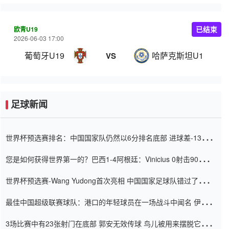
欧青U19
已结束
2026-06-03 17:00
葡萄牙U19
哈萨克斯坦U19
VS
足球新闻
世界杯预选赛排名：中国国家队仍然以6分排名底部 进球差-13令人
震惊
您是如何获得世界第一的？巴西1-4阿根廷：Vinicius 0射击90分钟
内
世界杯预选赛-Wang Yudong首次亮相 中国国家足球队错过了世界
杯0-2
最佳中国超级联赛球队：港口的年轻球员在一场战斗中闻名 伊万放
弃了泰桑（Taishan）
3场比赛中有23张射门在底部 郭安无效传球 鸟儿被用来摆脱它