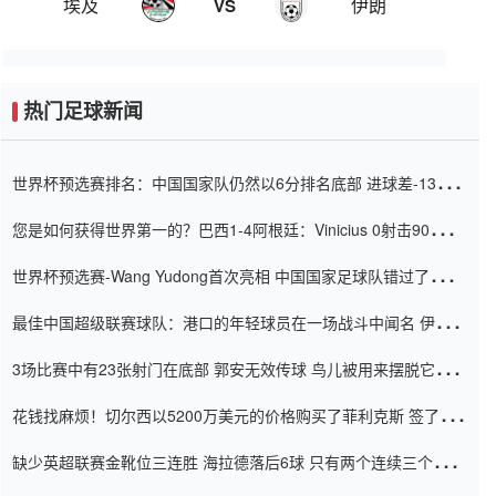
埃及
伊朗
VS
热门足球新闻
世界杯预选赛排名：中国国家队仍然以6分排名底部 进球差-13令人
震惊
您是如何获得世界第一的？巴西1-4阿根廷：Vinicius 0射击90分钟
内
世界杯预选赛-Wang Yudong首次亮相 中国国家足球队错过了世界
杯0-2
最佳中国超级联赛球队：港口的年轻球员在一场战斗中闻名 伊万放
弃了泰桑（Taishan）
3场比赛中有23张射门在底部 郭安无效传球 鸟儿被用来摆脱它
Setien痴迷于三名后卫
花钱找麻烦！切尔西以5200万美元的价格购买了菲利克斯 签了7年
并在半年内租了夏窗口
缺少英超联赛金靴位三连胜 海拉德落后6球 只有两个连续三个连续
三靴