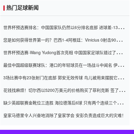
热门足球新闻
世界杯预选赛排名：中国国家队仍然以6分排名底部 进球差-13令人
震惊
您是如何获得世界第一的？巴西1-4阿根廷：Vinicius 0射击90分钟
内
世界杯预选赛-Wang Yudong首次亮相 中国国家足球队错过了世界
杯0-2
最佳中国超级联赛球队：港口的年轻球员在一场战斗中闻名 伊万放
弃了泰桑（Taishan）
3场比赛中有23张射门在底部 郭安无效传球 鸟儿被用来摆脱它
Setien痴迷于三名后卫
花钱找麻烦！切尔西以5200万美元的价格购买了菲利克斯 签了7年
并在半年内租了夏窗口
缺少英超联赛金靴位三连胜 海拉德落后6球 只有两个连续三个连续
三靴
皇家马德里令人兴奋地消除了皇家学会 安彭负责造成巨大的灾难！