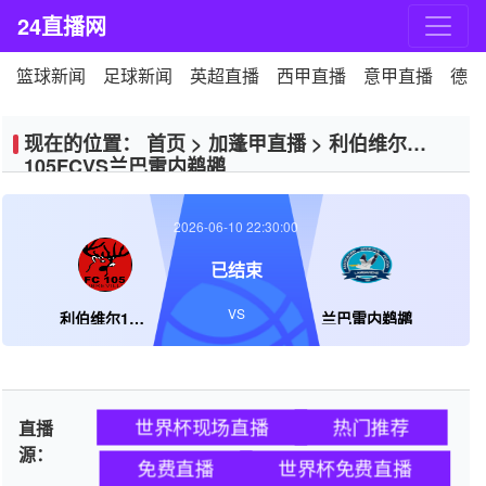
24直播网
篮球新闻
足球新闻
英超直播
西甲直播
意甲直播
德甲
现在的位置：
首页
>
加蓬甲直播
>
利伯维尔
105FCVS兰巴雷内鹈鹕
2026-06-10 22:30:00
已结束
VS
利伯维尔105FC
兰巴雷内鹈鹕
世界杯现场直播
热门推荐
直播
源：
免费直播
世界杯免费直播