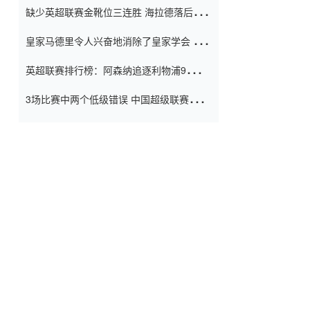
缺少英超联赛金靴位三连胜 海拉德落后6球
窗口
只有两个连续三个连续三靴
皇家马德里令人兴奋地消除了皇家学会 安
彭负责造成巨大的灾难！
英超联赛排行榜：阿森纳追逐利物浦9分 曼
联连续三件坏事
3场比赛中两个低级错误 中国超级联赛的前
守门员很老 是时候让位了 最好的继任者出
现