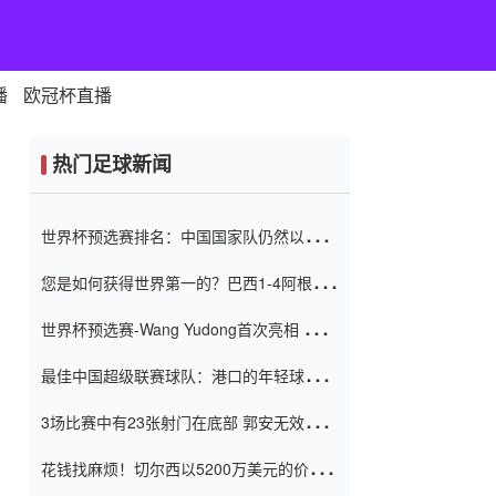
播
欧冠杯直播
热门足球新闻
世界杯预选赛排名：中国国家队仍然以6分
排名底部 进球差-13令人震惊
您是如何获得世界第一的？巴西1-4阿根
廷：Vinicius 0射击90分钟内
世界杯预选赛-Wang Yudong首次亮相 中国
国家足球队错过了世界杯0-2
最佳中国超级联赛球队：港口的年轻球员在
一场战斗中闻名 伊万放弃了泰桑
3场比赛中有23张射门在底部 郭安无效传球
（Taishan）
鸟儿被用来摆脱它 Setien痴迷于三名后卫
花钱找麻烦！切尔西以5200万美元的价格
购买了菲利克斯 签了7年 并在半年内租了夏