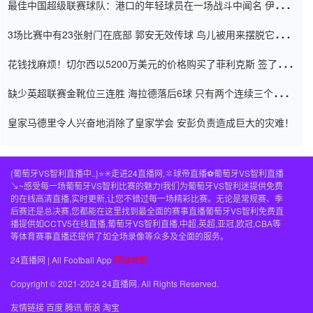
最佳中国超级联赛球队：港口的年轻球员在一场战斗中闻名 伊万放
弃了泰桑（Taishan）
3场比赛中有23张射门在底部 郭安无效传球 鸟儿被用来摆脱它
Setien痴迷于三名后卫
花钱找麻烦！切尔西以5200万美元的价格购买了菲利克斯 签了7年
并在半年内租了夏窗口
缺少英超联赛金靴位三连胜 海拉德落后6球 只有两个连续三个连续
三靴
皇家马德里令人兴奋地消除了皇家学会 安彭负责造成巨大的灾难！
{葡萄牙VS智利直播中..}⭐️✳️走进24直播网,✽球帝直播⚽️葡萄牙VS智利直播
↘~感受每一场葡萄牙VS智利比赛的魅力!我们为葡萄牙VS智利迷提供免费
的在线高清直播,实时更新,让您不错过每一场精彩比赛。无论是常规赛、季
后赛还是总决赛,您都能在这里找到最全面的赛事直播葡萄牙VS智利免费直
播提供如CCTV5在线直播,葡萄牙VS智利直播,中超,英超,亚冠,欧冠,CBA等
等体育赛事直播还提供了如全场录像等众多及全面的服务。
24直播网 | All Football App
网站地图
Copyright © 2021-2024 24直播网. All Rights Reserved.
友情链接
百度
腾讯
新浪
淘宝