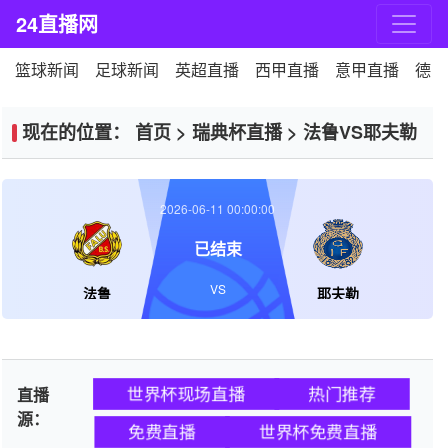
24直播网
篮球新闻
足球新闻
英超直播
西甲直播
意甲直播
德甲
现在的位置：
首页
>
瑞典杯直播
>
法鲁VS耶夫勒
2026-06-11 00:00:00
已结束
VS
法鲁
耶夫勒
世界杯现场直播
热门推荐
直播
源：
免费直播
世界杯免费直播