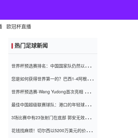
播
欧冠杯直播
热门足球新闻
世界杯预选赛排名：中国国家队仍然以6分
排名底部 进球差-13令人震惊
您是如何获得世界第一的？巴西1-4阿根
廷：Vinicius 0射击90分钟内
世界杯预选赛-Wang Yudong首次亮相 中国
国家足球队错过了世界杯0-2
最佳中国超级联赛球队：港口的年轻球员在
一场战斗中闻名 伊万放弃了泰桑
3场比赛中有23张射门在底部 郭安无效传球
（Taishan）
鸟儿被用来摆脱它 Setien痴迷于三名后卫
花钱找麻烦！切尔西以5200万美元的价格
购买了菲利克斯 签了7年 并在半年内租了夏