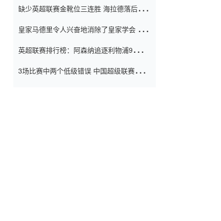
缺少英超联赛金靴位三连胜 海拉德落后6球
窗口
只有两个连续三个连续三靴
皇家马德里令人兴奋地消除了皇家学会 安
彭负责造成巨大的灾难！
英超联赛排行榜：阿森纳追逐利物浦9分 曼
联连续三件坏事
3场比赛中两个低级错误 中国超级联赛的前
守门员很老 是时候让位了 最好的继任者出
现