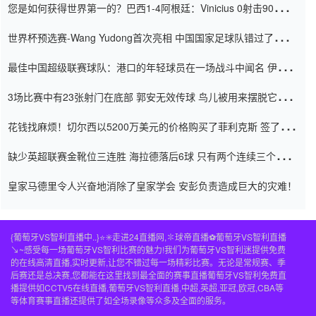
您是如何获得世界第一的？巴西1-4阿根廷：Vinicius 0射击90分钟
内
世界杯预选赛-Wang Yudong首次亮相 中国国家足球队错过了世界
杯0-2
最佳中国超级联赛球队：港口的年轻球员在一场战斗中闻名 伊万放
弃了泰桑（Taishan）
3场比赛中有23张射门在底部 郭安无效传球 鸟儿被用来摆脱它
Setien痴迷于三名后卫
花钱找麻烦！切尔西以5200万美元的价格购买了菲利克斯 签了7年
并在半年内租了夏窗口
缺少英超联赛金靴位三连胜 海拉德落后6球 只有两个连续三个连续
三靴
皇家马德里令人兴奋地消除了皇家学会 安彭负责造成巨大的灾难！
{葡萄牙VS智利直播中..}⭐️✳️走进24直播网,✽球帝直播⚽️葡萄牙VS智利直播
↘~感受每一场葡萄牙VS智利比赛的魅力!我们为葡萄牙VS智利迷提供免费
的在线高清直播,实时更新,让您不错过每一场精彩比赛。无论是常规赛、季
后赛还是总决赛,您都能在这里找到最全面的赛事直播葡萄牙VS智利免费直
播提供如CCTV5在线直播,葡萄牙VS智利直播,中超,英超,亚冠,欧冠,CBA等
等体育赛事直播还提供了如全场录像等众多及全面的服务。