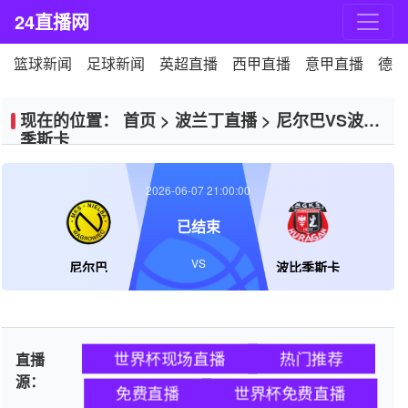
24直播网
篮球新闻
足球新闻
英超直播
西甲直播
意甲直播
德甲
现在的位置：
首页
>
波兰丁直播
>
尼尔巴VS波比
季斯卡
2026-06-07 21:00:00
已结束
VS
尼尔巴
波比季斯卡
世界杯现场直播
热门推荐
直播
源：
免费直播
世界杯免费直播