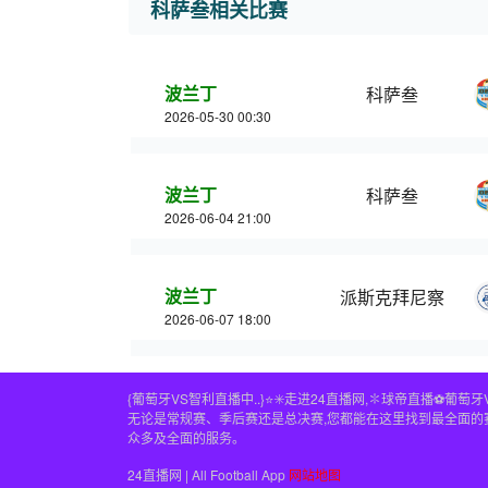
科萨叁相关比赛
波兰丁
科萨叁
2026-05-30 00:30
波兰丁
科萨叁
2026-06-04 21:00
波兰丁
派斯克拜尼察
2026-06-07 18:00
{葡萄牙VS智利直播中..}⭐️✳️走进24直播网,✽球帝直播
无论是常规赛、季后赛还是总决赛,您都能在这里找到最全面的赛事
众多及全面的服务。
24直播网 | All Football App
网站地图