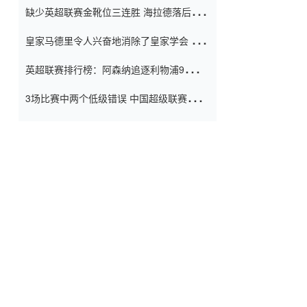
缺少英超联赛金靴位三连胜 海拉德落后6球
窗口
只有两个连续三个连续三靴
皇家马德里令人兴奋地消除了皇家学会 安
彭负责造成巨大的灾难！
英超联赛排行榜：阿森纳追逐利物浦9分 曼
联连续三件坏事
3场比赛中两个低级错误 中国超级联赛的前
守门员很老 是时候让位了 最好的继任者出
现