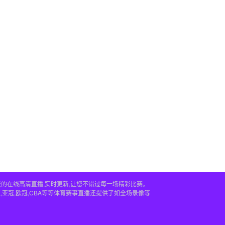
供免费的在线高清直播,实时更新,让您不错过每一场精彩比赛。
,亚冠,欧冠,CBA等等体育赛事直播还提供了如全场录像等