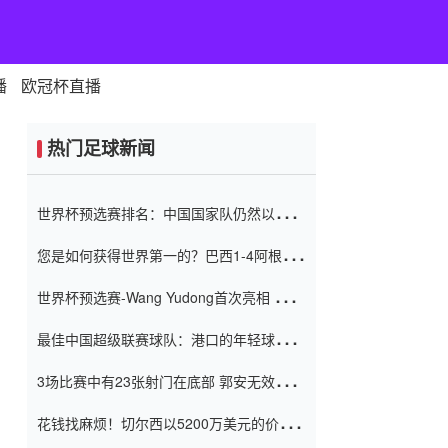
播
欧冠杯直播
热门足球新闻
世界杯预选赛排名：中国国家队仍然以6分
排名底部 进球差-13令人震惊
您是如何获得世界第一的？巴西1-4阿根
廷：Vinicius 0射击90分钟内
世界杯预选赛-Wang Yudong首次亮相 中国
国家足球队错过了世界杯0-2
最佳中国超级联赛球队：港口的年轻球员在
一场战斗中闻名 伊万放弃了泰桑
3场比赛中有23张射门在底部 郭安无效传球
（Taishan）
鸟儿被用来摆脱它 Setien痴迷于三名后卫
花钱找麻烦！切尔西以5200万美元的价格
购买了菲利克斯 签了7年 并在半年内租了夏