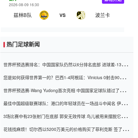
2026-08-09 16:30
兹林B队
波兰卡
VS
热门足球新闻
世界杯预选赛排名：中国国家队仍然以6分排名底部 进球差-13令人
震惊
您是如何获得世界第一的？巴西1-4阿根廷：Vinicius 0射击90分钟
内
世界杯预选赛-Wang Yudong首次亮相 中国国家足球队错过了世界
杯0-2
最佳中国超级联赛球队：港口的年轻球员在一场战斗中闻名 伊万放
弃了泰桑（Taishan）
3场比赛中有23张射门在底部 郭安无效传球 鸟儿被用来摆脱它
Setien痴迷于三名后卫
花钱找麻烦！切尔西以5200万美元的价格购买了菲利克斯 签了7年
并在半年内租了夏窗口