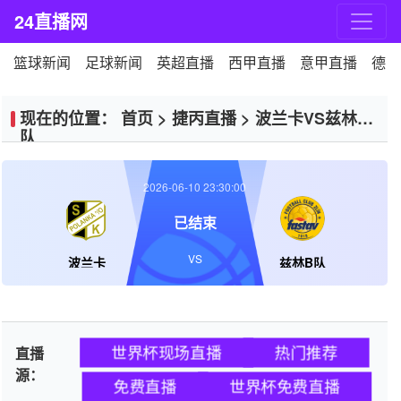
24直播网
篮球新闻
足球新闻
英超直播
西甲直播
意甲直播
德甲
现在的位置：
首页
>
捷丙直播
>
波兰卡VS兹林B
队
2026-06-10 23:30:00
已结束
VS
波兰卡
兹林B队
世界杯现场直播
热门推荐
直播
源：
免费直播
世界杯免费直播