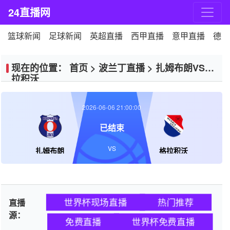
24直播网
篮球新闻
足球新闻
英超直播
西甲直播
意甲直播
德甲
现在的位置：
首页
>
波兰丁直播
>
扎姆布朗VS格
拉积沃
2026-06-06 21:00:00
已结束
VS
扎姆布朗
格拉积沃
世界杯现场直播
热门推荐
直播
源：
免费直播
世界杯免费直播