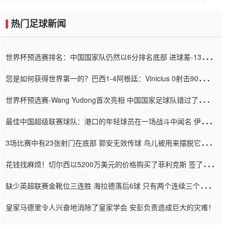
热门足球新闻
世界杯预选赛排名：中国国家队仍然以6分排名底部 进球差-13令人
震惊
您是如何获得世界第一的？巴西1-4阿根廷：Vinicius 0射击90分钟
内
世界杯预选赛-Wang Yudong首次亮相 中国国家足球队错过了世界
杯0-2
最佳中国超级联赛球队：港口的年轻球员在一场战斗中闻名 伊万放
弃了泰桑（Taishan）
3场比赛中有23张射门在底部 郭安无效传球 鸟儿被用来摆脱它
Setien痴迷于三名后卫
花钱找麻烦！切尔西以5200万美元的价格购买了菲利克斯 签了7年
并在半年内租了夏窗口
缺少英超联赛金靴位三连胜 海拉德落后6球 只有两个连续三个连续
三靴
皇家马德里令人兴奋地消除了皇家学会 安彭负责造成巨大的灾难！