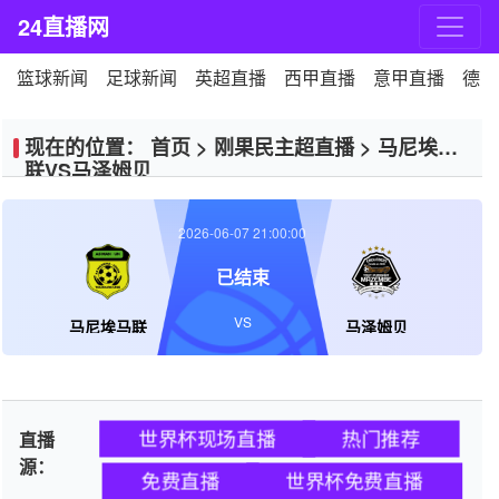
24直播网
篮球新闻
足球新闻
英超直播
西甲直播
意甲直播
德甲
现在的位置：
首页
>
刚果民主超直播
>
马尼埃马
联VS马泽姆贝
2026-06-07 21:00:00
已结束
VS
马尼埃马联
马泽姆贝
世界杯现场直播
热门推荐
直播
源：
免费直播
世界杯免费直播