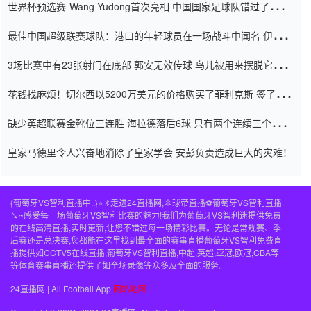
世界杯预选赛-Wang Yudong首次亮相 中国国家足球队错过了世界
杯0-2
最佳中国超级联赛球队：港口的年轻球员在一场战斗中闻名 伊万放
弃了泰桑（Taishan）
3场比赛中有23张射门在底部 郭安无效传球 鸟儿被用来摆脱它
Setien痴迷于三名后卫
花钱找麻烦！切尔西以5200万美元的价格购买了菲利克斯 签了7年
并在半年内租了夏窗口
缺少英超联赛金靴位三连胜 海拉德落后6球 只有两个连续三个连续
三靴
皇家马德里令人兴奋地消除了皇家学会 安彭负责造成巨大的灾难！
{葡萄牙VS智利直播中..}⭐️✳️走进24直播网,✽球帝直播⚽️葡萄牙VS智利直播
↘~感受每一场葡萄牙VS智利比赛的魅力!我们为葡萄牙VS智利迷提供免费
的在线高清直播,实时更新,让您不错过每一场精彩比赛。无论是常规赛、季
后赛还是总决赛,您都能在这里找到最全面的赛事直播葡萄牙VS智利免费直
播提供如CCTV5在线直播,葡萄牙VS智利直播,中超,英超,亚冠,欧冠,CBA等
等体育赛事直播还提供了如全场录像等众多及全面的服务。
24直播网 | All Football App
网站地图