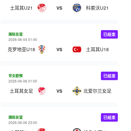
土耳其U21
科索沃U21
VS
国际友谊
已结束
2026-06-04 01:45
克罗地亚U18
土耳其U18
VS
世女欧预
已结束
2026-06-06 01:00
土耳其女足
北爱尔兰女足
VS
国际友谊
已结束
2026-06-06 23:00