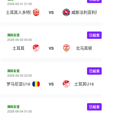
2026-05-31 21:00
土耳其人多特蒙德
威斯法利亚利耶尼恩
VS
国际友谊
已结束
2026-06-02 00:30
土耳其
北马其顿
VS
国际友谊
已结束
2026-06-03 23:00
罗马尼亚U16
土耳其U16
VS
国际友谊
已结束
2026-06-04 01:00