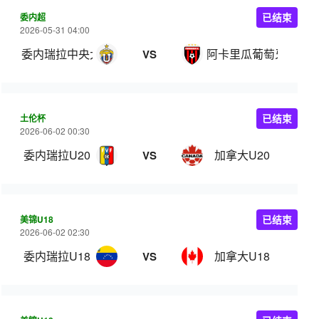
委内超
已结束
2026-05-31 04:00
委内瑞拉中央大学
阿卡里瓜葡萄牙人
VS
土伦杯
已结束
2026-06-02 00:30
委内瑞拉U20
加拿大U20
VS
美锦U18
已结束
2026-06-02 02:30
委内瑞拉U18
加拿大U18
VS