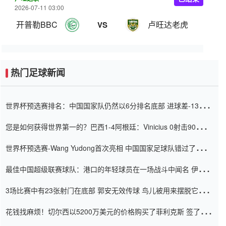
2026-07-11 03:00
开普勒BBC
卢旺达老虎
VS
热门足球新闻
世界杯预选赛排名：中国国家队仍然以6分排名底部 进球差-13令人
震惊
您是如何获得世界第一的？巴西1-4阿根廷：Vinicius 0射击90分钟
内
世界杯预选赛-Wang Yudong首次亮相 中国国家足球队错过了世界
杯0-2
最佳中国超级联赛球队：港口的年轻球员在一场战斗中闻名 伊万放
弃了泰桑（Taishan）
3场比赛中有23张射门在底部 郭安无效传球 鸟儿被用来摆脱它
Setien痴迷于三名后卫
花钱找麻烦！切尔西以5200万美元的价格购买了菲利克斯 签了7年
并在半年内租了夏窗口