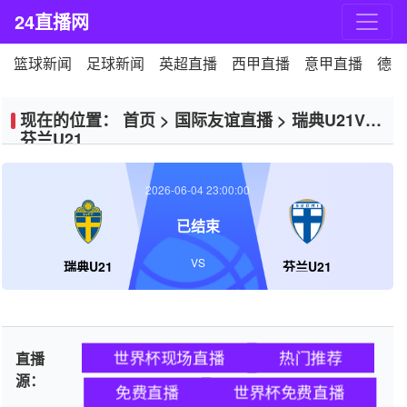
24直播网
篮球新闻
足球新闻
英超直播
西甲直播
意甲直播
德甲
现在的位置：
首页
>
国际友谊直播
>
瑞典U21VS
芬兰U21
2026-06-04 23:00:00
已结束
VS
瑞典U21
芬兰U21
世界杯现场直播
热门推荐
直播
源：
免费直播
世界杯免费直播