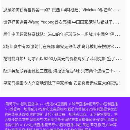
震惊
您是如何获得世界第一的？巴西1-4阿根廷：Vinicius 0射击90分钟
内
世界杯预选赛-Wang Yudong首次亮相 中国国家足球队错过了世界
杯0-2
最佳中国超级联赛球队：港口的年轻球员在一场战斗中闻名 伊万放
弃了泰桑（Taishan）
3场比赛中有23张射门在底部 郭安无效传球 鸟儿被用来摆脱它
Setien痴迷于三名后卫
花钱找麻烦！切尔西以5200万美元的价格购买了菲利克斯 签了7年
并在半年内租了夏窗口
缺少英超联赛金靴位三连胜 海拉德落后6球 只有两个连续三个连续
三靴
皇家马德里令人兴奋地消除了皇家学会 安彭负责造成巨大的灾难！
{葡萄牙VS智利直播中..}⭐️✳️走进24直播网,✽球帝直播⚽️葡萄牙VS智利直播
↘~感受每一场葡萄牙VS智利比赛的魅力!我们为葡萄牙VS智利迷提供免费
的在线高清直播,实时更新,让您不错过每一场精彩比赛。无论是常规赛、季
后赛还是总决赛,您都能在这里找到最全面的赛事直播葡萄牙VS智利免费直
播提供如CCTV5在线直播,葡萄牙VS智利直播,中超,英超,亚冠,欧冠,CBA等
等体育赛事直播还提供了如全场录像等众多及全面的服务。