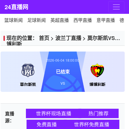
24直播网
篮球新闻
足球新闻
英超直播
西甲直播
意甲直播
德甲
现在的位置：
首页
>
波兰丁直播
>
莫尔斯凯VS博
博利斯
2026-06-04 18:00:00
已结束
VS
莫尔斯凯
博博利斯
世界杯现场直播
热门推荐
直播
源：
免费直播
世界杯免费直播