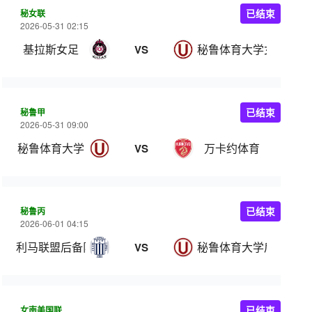
秘女联
已结束
2026-05-31 02:15
基拉斯女足
秘鲁体育大学女足
VS
秘鲁甲
已结束
2026-05-31 09:00
秘鲁体育大学
万卡约体育
VS
秘鲁丙
已结束
2026-06-01 04:15
利马联盟后备队
秘鲁体育大学后备队
VS
女南美国联
已结束