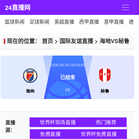
24直播网
篮球新闻
足球新闻
英超直播
西甲直播
意甲直播
德甲
现在的位置：
首页
>
国际友谊直播
>
海地VS秘鲁
2026-06-06 08:00:00
已结束
VS
海地
秘鲁
世界杯现场直播
热门推荐
直播
源：
免费直播
世界杯免费直播