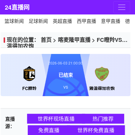
24直播网
篮球新闻
足球新闻
英超直播
西甲直播
意甲直播
德甲
现在的位置：
首页
>
喀麦隆甲直播
>
FC瞪羚VS雅
温得加农炮
2026-06-03 21:00:00
已结束
VS
FC瞪羚
雅温得加农炮
世界杯现场直播
热门推荐
直播
源：
免费直播
世界杯免费直播