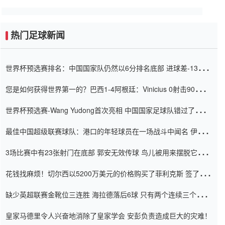
热门足球新闻
世界杯预选赛排名：中国国家队仍然以6分排名底部 进球差-13令人
震惊
您是如何获得世界第一的？巴西1-4阿根廷：Vinicius 0射击90分钟
内
世界杯预选赛-Wang Yudong首次亮相 中国国家足球队错过了世界
杯0-2
最佳中国超级联赛球队：港口的年轻球员在一场战斗中闻名 伊万放
弃了泰桑（Taishan）
3场比赛中有23张射门在底部 郭安无效传球 鸟儿被用来摆脱它
Setien痴迷于三名后卫
花钱找麻烦！切尔西以5200万美元的价格购买了菲利克斯 签了7年
并在半年内租了夏窗口
缺少英超联赛金靴位三连胜 海拉德落后6球 只有两个连续三个连续
三靴
皇家马德里令人兴奋地消除了皇家学会 安彭负责造成巨大的灾难！