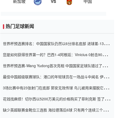
新加坡
中国
VS
热门足球新闻
世界杯预选赛排名：中国国家队仍然以6分排名底部 进球差-13令人
震惊
您是如何获得世界第一的？巴西1-4阿根廷：Vinicius 0射击90分钟
内
世界杯预选赛-Wang Yudong首次亮相 中国国家足球队错过了世界
杯0-2
最佳中国超级联赛球队：港口的年轻球员在一场战斗中闻名 伊万放
弃了泰桑（Taishan）
3场比赛中有23张射门在底部 郭安无效传球 鸟儿被用来摆脱它
Setien痴迷于三名后卫
花钱找麻烦！切尔西以5200万美元的价格购买了菲利克斯 签了7年
并在半年内租了夏窗口
缺少英超联赛金靴位三连胜 海拉德落后6球 只有两个连续三个连续
三靴