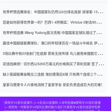
世界杯预选赛排名：中国国家队仍然以6分排名底部 进球差-13令人
震惊
您是如何获得世界第一的？巴西1-4阿根廷：Vinicius 0射击90分钟
内
世界杯预选赛-Wang Yudong首次亮相 中国国家足球队错过了世界
杯0-2
最佳中国超级联赛球队：港口的年轻球员在一场战斗中闻名 伊万放
弃了泰桑（Taishan）
3场比赛中有23张射门在底部 郭安无效传球 鸟儿被用来摆脱它
Setien痴迷于三名后卫
花钱找麻烦！切尔西以5200万美元的价格购买了菲利克斯 签了7年
并在半年内租了夏窗口
缺少英超联赛金靴位三连胜 海拉德落后6球 只有两个连续三个连续
三靴
皇家马德里令人兴奋地消除了皇家学会 安彭负责造成巨大的灾难！
{葡萄牙VS智利直播中..}⭐️✳️走进24直播网,✽球帝直播⚽️葡萄牙VS智利直播
↘~感受每一场葡萄牙VS智利比赛的魅力!我们为葡萄牙VS智利迷提供免费