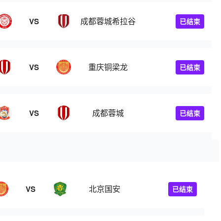
成都蓉城希拉谷
VS
已结束
重庆铜梁龙
VS
已结束
成都蓉城
VS
已结束
北京国安
VS
已结束