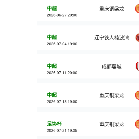
中超
重庆铜梁龙
2026-06-27 20:00
中超
辽宁铁人楠波湾
2026-07-04 19:00
中超
成都蓉城
2026-07-11 20:00
中超
重庆铜梁龙
2026-07-18 19:00
足协杯
重庆铜梁龙
2026-07-21 19:35