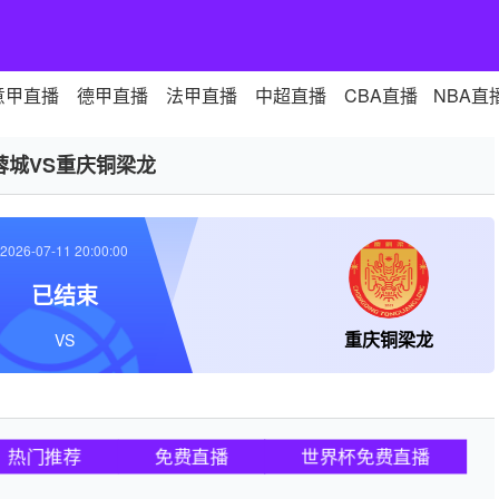
意甲直播
德甲直播
法甲直播
中超直播
CBA直播
NBA直
蓉城VS重庆铜梁龙
2026-07-11 20:00:00
已结束
重庆铜梁龙
VS
热门推荐
免费直播
世界杯免费直播