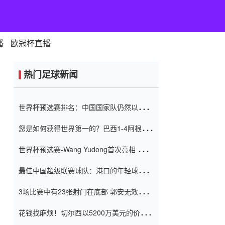
播
欧冠杯直播
热门足球新闻
世界杯预选赛排名：中国国家队仍然以6分
排名底部 进球差-13令人震惊
您是如何获得世界第一的？巴西1-4阿根
廷：Vinicius 0射击90分钟内
世界杯预选赛-Wang Yudong首次亮相 中国
国家足球队错过了世界杯0-2
最佳中国超级联赛球队：港口的年轻球员在
一场战斗中闻名 伊万放弃了泰桑
3场比赛中有23张射门在底部 郭安无效传球
（Taishan）
鸟儿被用来摆脱它 Setien痴迷于三名后卫
花钱找麻烦！切尔西以5200万美元的价格
购买了菲利克斯 签了7年 并在半年内租了夏