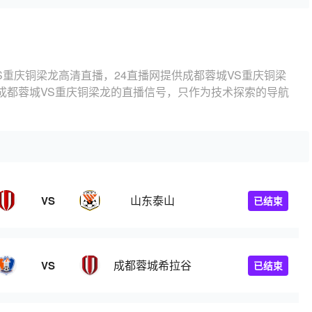
S重庆铜梁龙高清直播，24直播网提供成都蓉城VS重庆铜梁
成都蓉城VS重庆铜梁龙的直播信号，只作为技术探索的导航
山东泰山
VS
已结束
成都蓉城希拉谷
VS
已结束