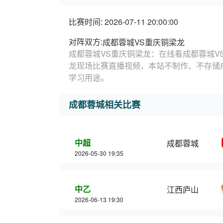
比赛时间: 2026-07-11 20:00:00
对阵双方:
成都蓉城VS重庆铜梁龙
成都蓉城VS重庆铜梁龙：在线看成都蓉城V
龙现场比赛直播视频，本站不制作、不存储
学习用途。
成都蓉城相关比赛
中超
成都蓉城
2026-05-30 19:35
中乙
江西庐山
2026-06-13 19:30