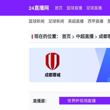
24直播网
首页
篮球直播
足球直播
篮球新闻
足球新闻
英超直播
西甲直播
现在的位置：
首页
>
中超直播
>
成都
成都蓉城
世界杯现场直播
直播源：