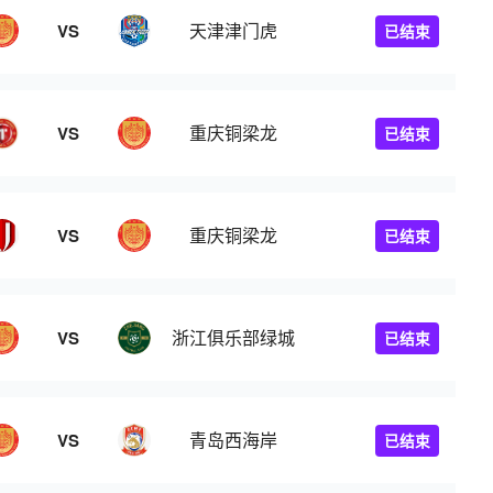
天津津门虎
VS
已结束
重庆铜梁龙
VS
已结束
重庆铜梁龙
VS
已结束
浙江俱乐部绿城
VS
已结束
青岛西海岸
VS
已结束