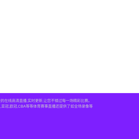
供免费的在线高清直播,实时更新,让您不错过每一场精彩比赛。
,亚冠,欧冠,CBA等等体育赛事直播还提供了如全场录像等