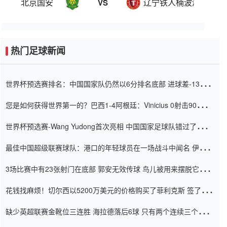
北京国安
辽宁铁人楠波湾
VS
热门足球新闻
世界杯预选赛排名：中国国家队仍然以6分排名底部 进球差-13令人
震惊
您是如何获得世界第一的？巴西1-4阿根廷：Vinicius 0射击90分钟
内
世界杯预选赛-Wang Yudong首次亮相 中国国家足球队错过了世界
杯0-2
最佳中国超级联赛球队：港口的年轻球员在一场战斗中闻名 伊万放
弃了泰桑（Taishan）
3场比赛中有23张射门在底部 郭安无效传球 鸟儿被用来摆脱它
Setien痴迷于三名后卫
花钱找麻烦！切尔西以5200万美元的价格购买了菲利克斯 签了7年
并在半年内租了夏窗口
缺少英超联赛金靴位三连胜 海拉德落后6球 只有两个连续三个连续
三靴