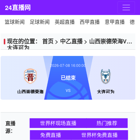
24直播网
篮球新闻
足球新闻
英超直播
西甲直播
意甲直播
德甲
现在的位置：
首页
>
中乙直播
>
山西崇德荣海VS
大连可为
2026-07-08 16:00:00
已结束
VS
山西崇德荣海
大连可为
世界杯现场直播
热门推荐
直播
源：
免费直播
世界杯免费直播