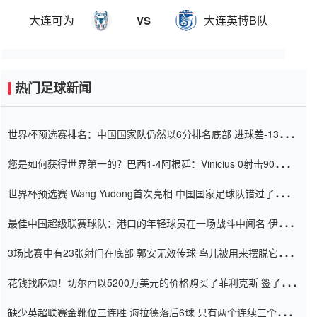
大连可为
大连英博B队
VS
热门足球新闻
世界杯预选赛排名：中国国家队仍然以6分排名底部 进球差-13令人
震惊
您是如何获得世界第一的？巴西1-4阿根廷：Vinicius 0射击90分钟
内
世界杯预选赛-Wang Yudong首次亮相 中国国家足球队错过了世界
杯0-2
最佳中国超级联赛球队：港口的年轻球员在一场战斗中闻名 伊万放
弃了泰桑（Taishan）
3场比赛中有23张射门在底部 郭安无效传球 鸟儿被用来摆脱它
Setien痴迷于三名后卫
花钱找麻烦！切尔西以5200万美元的价格购买了菲利克斯 签了7年
并在半年内租了夏窗口
缺少英超联赛金靴位三连胜 海拉德落后6球 只有两个连续三个连续