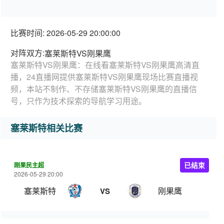
比赛时间: 2026-05-29 20:00:00
对阵双方:
塞莱斯特VS刚果鹰
塞莱斯特VS刚果鹰：在线看塞莱斯特VS刚果鹰高清直
播，24直播网提供塞莱斯特VS刚果鹰现场比赛直播视
频，本站不制作、不存储塞莱斯特VS刚果鹰的直播信
号，只作为技术探索的导航学习用途。
塞莱斯特相关比赛
刚果民主超
已结束
2026-05-29 20:00
塞莱斯特
刚果鹰
VS