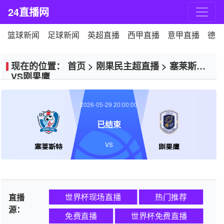
24直播网
篮球新闻
足球新闻
英超直播
西甲直播
意甲直播
德甲
现在的位置：
首页
>
刚果民主超直播
>
塞莱斯特
VS刚果鹰
2026-05-29 20:00:00
已结束
VS
塞莱斯特
刚果鹰
世界杯现场直播
热门推荐
直播
源：
免费直播
世界杯免费直播