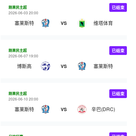
刚果民主超
已结束
2026-06-03 20:00
塞莱斯特
维塔体育
VS
刚果民主超
已结束
2026-06-07 19:00
博斯高
塞莱斯特
VS
刚果民主超
已结束
2026-06-10 20:00
塞莱斯特
辛巴(DRC)
VS