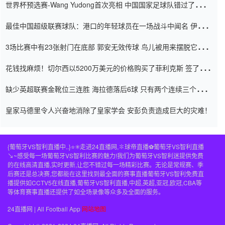
世界杯预选赛-Wang Yudong首次亮相 中国国家足球队错过了世界
杯0-2
最佳中国超级联赛球队：港口的年轻球员在一场战斗中闻名 伊万放
弃了泰桑（Taishan）
3场比赛中有23张射门在底部 郭安无效传球 鸟儿被用来摆脱它
Setien痴迷于三名后卫
花钱找麻烦！切尔西以5200万美元的价格购买了菲利克斯 签了7年
并在半年内租了夏窗口
缺少英超联赛金靴位三连胜 海拉德落后6球 只有两个连续三个连续
三靴
皇家马德里令人兴奋地消除了皇家学会 安彭负责造成巨大的灾难！
{葡萄牙VS智利直播中..}⭐️✳️走进24直播网,✽球帝直播⚽️葡萄牙VS智利直播
↘~感受每一场葡萄牙VS智利比赛的魅力!我们为葡萄牙VS智利迷提供免费
的在线高清直播,实时更新,让您不错过每一场精彩比赛。无论是常规赛、季
后赛还是总决赛,您都能在这里找到最全面的赛事直播葡萄牙VS智利免费直
播提供如CCTV5在线直播,葡萄牙VS智利直播,中超,英超,亚冠,欧冠,CBA等
等体育赛事直播还提供了如全场录像等众多及全面的服务。
24直播网 | All Football App
网站地图