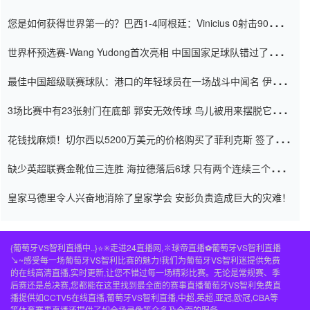
震惊
您是如何获得世界第一的？巴西1-4阿根廷：Vinicius 0射击90分钟
内
世界杯预选赛-Wang Yudong首次亮相 中国国家足球队错过了世界
杯0-2
最佳中国超级联赛球队：港口的年轻球员在一场战斗中闻名 伊万放
弃了泰桑（Taishan）
3场比赛中有23张射门在底部 郭安无效传球 鸟儿被用来摆脱它
Setien痴迷于三名后卫
花钱找麻烦！切尔西以5200万美元的价格购买了菲利克斯 签了7年
并在半年内租了夏窗口
缺少英超联赛金靴位三连胜 海拉德落后6球 只有两个连续三个连续
三靴
皇家马德里令人兴奋地消除了皇家学会 安彭负责造成巨大的灾难！
{葡萄牙VS智利直播中..}⭐️✳️走进24直播网,✽球帝直播⚽️葡萄牙VS智利直播
↘~感受每一场葡萄牙VS智利比赛的魅力!我们为葡萄牙VS智利迷提供免费
的在线高清直播,实时更新,让您不错过每一场精彩比赛。无论是常规赛、季
后赛还是总决赛,您都能在这里找到最全面的赛事直播葡萄牙VS智利免费直
播提供如CCTV5在线直播,葡萄牙VS智利直播,中超,英超,亚冠,欧冠,CBA等
等体育赛事直播还提供了如全场录像等众多及全面的服务。