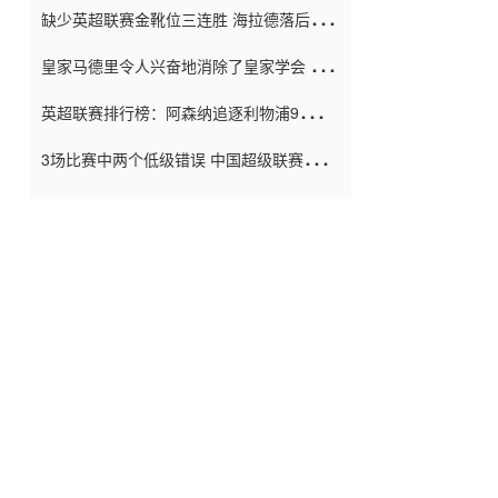
缺少英超联赛金靴位三连胜 海拉德落后6球
窗口
只有两个连续三个连续三靴
皇家马德里令人兴奋地消除了皇家学会 安
彭负责造成巨大的灾难！
英超联赛排行榜：阿森纳追逐利物浦9分 曼
联连续三件坏事
3场比赛中两个低级错误 中国超级联赛的前
守门员很老 是时候让位了 最好的继任者出
现