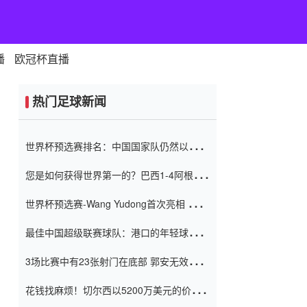
播
欧冠杯直播
热门足球新闻
世界杯预选赛排名：中国国家队仍然以6分
排名底部 进球差-13令人震惊
您是如何获得世界第一的？巴西1-4阿根
廷：Vinicius 0射击90分钟内
世界杯预选赛-Wang Yudong首次亮相 中国
国家足球队错过了世界杯0-2
最佳中国超级联赛球队：港口的年轻球员在
一场战斗中闻名 伊万放弃了泰桑
3场比赛中有23张射门在底部 郭安无效传球
（Taishan）
鸟儿被用来摆脱它 Setien痴迷于三名后卫
花钱找麻烦！切尔西以5200万美元的价格
购买了菲利克斯 签了7年 并在半年内租了夏