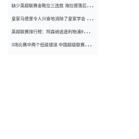
缺少英超联赛金靴位三连胜 海拉德落后6球
窗口
只有两个连续三个连续三靴
皇家马德里令人兴奋地消除了皇家学会 安
彭负责造成巨大的灾难！
英超联赛排行榜：阿森纳追逐利物浦9分 曼
联连续三件坏事
3场比赛中两个低级错误 中国超级联赛的前
守门员很老 是时候让位了 最好的继任者出
现