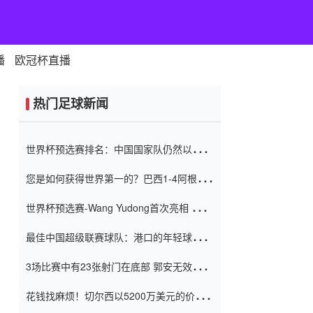
播
欧冠杯直播
热门足球新闻
世界杯预选赛排名：中国国家队仍然以6分
排名底部 进球差-13令人震惊
您是如何获得世界第一的？巴西1-4阿根
廷：Vinicius 0射击90分钟内
世界杯预选赛-Wang Yudong首次亮相 中国
国家足球队错过了世界杯0-2
最佳中国超级联赛球队：港口的年轻球员在
一场战斗中闻名 伊万放弃了泰桑
3场比赛中有23张射门在底部 郭安无效传球
（Taishan）
鸟儿被用来摆脱它 Setien痴迷于三名后卫
花钱找麻烦！切尔西以5200万美元的价格
购买了菲利克斯 签了7年 并在半年内租了夏