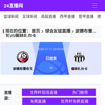
24直播网
篮球新闻
足球新闻
英超直播
西甲直播
意甲直播
德甲
现在的位置：
首页
>
球会友谊直播
>
波德布雷佐
瓦VS佩特扎尔卡
2026-07-11 23:00:00
已结束
VS
波德布雷佐瓦
佩特扎尔卡
世界杯现场直播
热门推荐
直播
源：
免费直播
世界杯免费直播