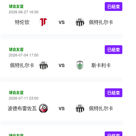
球会友谊
已结束
2026-06-27 16:30
特伦钦
佩特扎尔卡
VS
球会友谊
已结束
2026-07-04 17:00
佩特扎尔卡
斯卡利卡
VS
球会友谊
已结束
2026-07-11 23:00
波德布雷佐瓦
佩特扎尔卡
VS
球会友谊
已结束