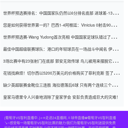
世界杯预选赛排名：中国国家队仍然以6分排名底部 进球差-13令人
震惊
您是如何获得世界第一的？巴西1-4阿根廷：Vinicius 0射击90分钟
内
世界杯预选赛-Wang Yudong首次亮相 中国国家足球队错过了世界
杯0-2
最佳中国超级联赛球队：港口的年轻球员在一场战斗中闻名 伊万放
弃了泰桑（Taishan）
3场比赛中有23张射门在底部 郭安无效传球 鸟儿被用来摆脱它
Setien痴迷于三名后卫
花钱找麻烦！切尔西以5200万美元的价格购买了菲利克斯 签了7年
并在半年内租了夏窗口
缺少英超联赛金靴位三连胜 海拉德落后6球 只有两个连续三个连续
三靴
皇家马德里令人兴奋地消除了皇家学会 安彭负责造成巨大的灾难！
{葡萄牙VS智利直播中..}⭐️✳️走进24直播网,✽球帝直播⚽️葡萄牙VS智利直播
↘~感受每一场葡萄牙VS智利比赛的魅力!我们为葡萄牙VS智利迷提供免费
的在线高清直播,实时更新,让您不错过每一场精彩比赛。无论是常规赛、季