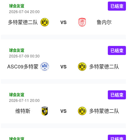
球会友谊
已结束
2026-07-04 20:00
多特蒙德二队
鲁内尔
VS
球会友谊
已结束
2026-07-09 00:30
ASC09多特蒙德
多特蒙德二队
VS
球会友谊
已结束
2026-07-11 20:00
维特斯
多特蒙德二队
VS
球会友谊
已结束