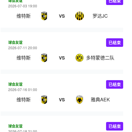
球会友谊
已结束
2026-07-03 19:00
维特斯
罗达JC
VS
球会友谊
已结束
2026-07-11 20:00
维特斯
多特蒙德二队
VS
球会友谊
已结束
2026-07-16 01:00
维特斯
雅典AEK
VS
球会友谊
已结束
2026-07-18 21:00