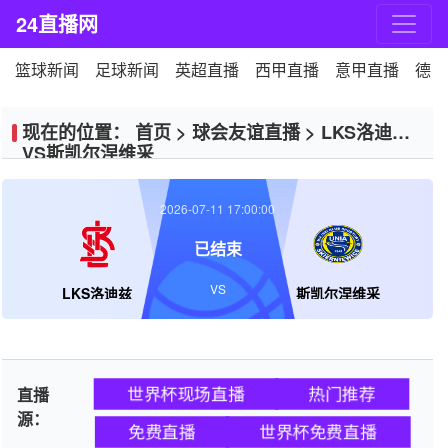
24直播网
篮球新闻
足球新闻
英超直播
西甲直播
意甲直播
德甲
现在的位置：
首页
>
球会友谊直播
>
LKS洛迪兹
VS斯凯尔涅维采
2026-07-11 17:00:00
已结束
VS
LKS洛迪兹
斯凯尔涅维采
世界杯现场直播
热门推荐
直播
源：
免费直播
世界杯免费直播