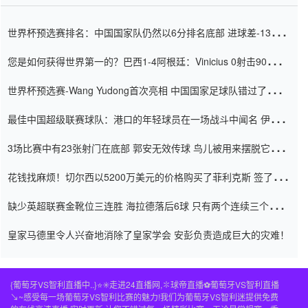
世界杯预选赛排名：中国国家队仍然以6分排名底部 进球差-13令人
震惊
您是如何获得世界第一的？巴西1-4阿根廷：Vinicius 0射击90分钟
内
世界杯预选赛-Wang Yudong首次亮相 中国国家足球队错过了世界
杯0-2
最佳中国超级联赛球队：港口的年轻球员在一场战斗中闻名 伊万放
弃了泰桑（Taishan）
3场比赛中有23张射门在底部 郭安无效传球 鸟儿被用来摆脱它
Setien痴迷于三名后卫
花钱找麻烦！切尔西以5200万美元的价格购买了菲利克斯 签了7年
并在半年内租了夏窗口
缺少英超联赛金靴位三连胜 海拉德落后6球 只有两个连续三个连续
三靴
皇家马德里令人兴奋地消除了皇家学会 安彭负责造成巨大的灾难！
{葡萄牙VS智利直播中..}⭐️✳️走进24直播网,✽球帝直播⚽️葡萄牙VS智利直播
↘~感受每一场葡萄牙VS智利比赛的魅力!我们为葡萄牙VS智利迷提供免费