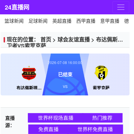
24直播网
篮球新闻
足球新闻
英超直播
西甲直播
意甲直播
德甲
现在的位置：
首页
>
球会友谊直播
>
布达佩斯捍
卫者VS索罗克萨
2026-07-08 16:00:00
已结束
VS
布达佩斯捍卫者
索罗克萨
世界杯现场直播
热门推荐
直播
源：
免费直播
世界杯免费直播