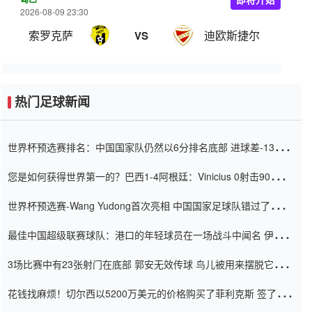
2026-08-09 23:30
索罗克萨
迪欧斯捷尔
VS
热门足球新闻
世界杯预选赛排名：中国国家队仍然以6分排名底部 进球差-13令人
震惊
您是如何获得世界第一的？巴西1-4阿根廷：Vinicius 0射击90分钟
内
世界杯预选赛-Wang Yudong首次亮相 中国国家足球队错过了世界
杯0-2
最佳中国超级联赛球队：港口的年轻球员在一场战斗中闻名 伊万放
弃了泰桑（Taishan）
3场比赛中有23张射门在底部 郭安无效传球 鸟儿被用来摆脱它
Setien痴迷于三名后卫
花钱找麻烦！切尔西以5200万美元的价格购买了菲利克斯 签了7年
并在半年内租了夏窗口