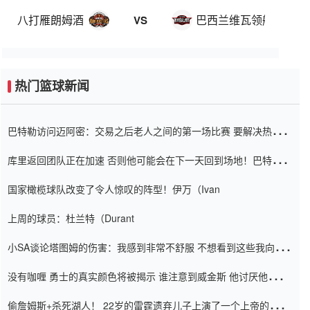
八打雁朗姆酒
巴西兰维瓦领航
VS
热门篮球新闻
巴特勒访问迈阿密：交易之后老人之间的第一场比赛 要解决热情的
怨恨
库里返回团队正在加速 否则他可能会在下一天回到场地！巴特勒迈
阿密的纸牌游戏引起了人们的关注
国家橄榄球队改变了令人惊叹的阵型！伊万（Ivan
上周的球员：杜兰特（Durant
小SA谈论塔图姆的伤害：我感到非常不舒服 不想看到这些我向他
道歉
没有咖喱 勇士的真实颜色将被揭示 谁注意到威金斯 他讨厌他的老
老板
偷詹姆斯+杀死湖人！ 22岁的雷霆遗弃儿子上演了一个上帝的剧