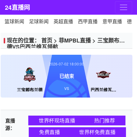
24直播网
篮球新闻
足球新闻
英超直播
西甲直播
意甲直播
德甲
现在的位置：
首页
>
菲MPBL直播
>
三宝颜布兰
德VS巴西兰维瓦领航
2026-07-02 18:00:00
已结束
VS
三宝颜布兰德
巴西兰维瓦领航
世界杯现场直播
热门推荐
直播
源：
免费直播
世界杯免费直播