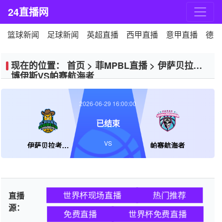
24直播网
篮球新闻
足球新闻
英超直播
西甲直播
意甲直播
德甲
现在的位置：
首页
>
菲MPBL直播
>
伊萨贝拉考
博伊斯VS帕赛航海者
2026-06-29 16:00:00
已结束
VS
伊萨贝拉考博伊斯
帕赛航海者
世界杯现场直播
热门推荐
直播
源：
免费直播
世界杯免费直播