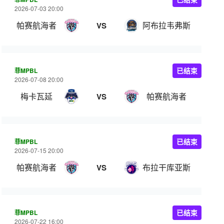
2026-07-03 20:00
帕赛航海者
阿布拉韦弗斯
VS
菲MPBL
已结束
2026-07-08 20:00
梅卡瓦延
帕赛航海者
VS
菲MPBL
已结束
2026-07-15 20:00
帕赛航海者
布拉干库亚斯
VS
菲MPBL
已结束
2026-07-22 16:00