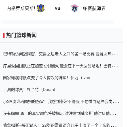
内格罗斯莫斯科瓦多斯
帕赛航海者
VS
热门篮球新闻
巴特勒访问迈阿密：交易之后老人之间的第一场比赛 要解决热情的
怨恨
库里返回团队正在加速 否则他可能会在下一天回到场地！巴特勒迈
阿密的纸牌游戏引起了人们的关注
国家橄榄球队改变了令人惊叹的阵型！伊万（Ivan
上周的球员：杜兰特（Durant
小SA谈论塔图姆的伤害：我感到非常不舒服 不想看到这些我向他
道歉
没有咖喱 勇士的真实颜色将被揭示 谁注意到威金斯 他讨厌他的老
老板
偷詹姆斯+杀死湖人！ 22岁的雷霆遗弃儿子上演了一个上帝的剧